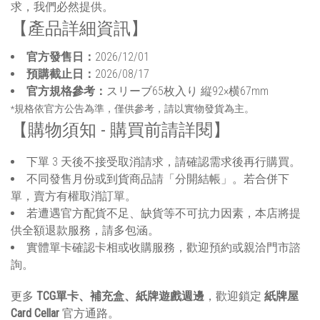
求，我們必然提供。
【產品詳細資訊】
官方發售日：
2026/12/01
預購截止日：
2026/08/17
官方規格參考：
スリーブ65枚入り 縦92×横67mm
*規格依官方公告為準，僅供參考，請以實物發貨為主。
【購物須知 - 購買前請詳閱】
下單 3 天後不接受取消請求，請確認需求後再行購買。
不同發售月份或到貨商品請「分開結帳」。若合併下
單，賣方有權取消訂單。
若遭遇官方配貨不足、缺貨等不可抗力因素，本店將提
供全額退款服務，請多包涵。
實體單卡確認卡相或收購服務，歡迎預約或親洽門市諮
詢。
更多
TCG單卡、補充盒、紙牌遊戲週邊
，歡迎鎖定
紙牌屋
Card Cellar
官方通路。