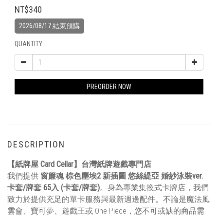
NT$340
2026/08/17 結束預購
QUANTITY
PREORDER NOW
DESCRIPTION
【紙牌屋 Card Cellar】台灣紙牌遊戲專門店
我們提供
窗簾魂 棕色塵埃2 新插圖 悠絲緹亞 婚紗泳裝ver.
卡套/牌套 65入 (卡套/牌套)
。身為專業集換式卡牌店，我們
致力於提供充足的單卡服務與最新週邊配件。不論是魔法風
雲會、寶可夢、遊戲王或 One Piece，您不可或缺的商品需