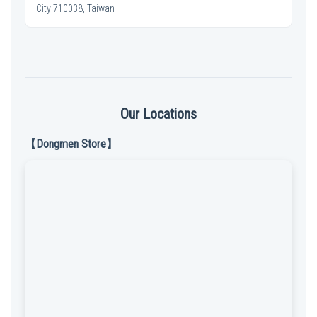
City 710038, Taiwan
Our Locations
【Dongmen Store】