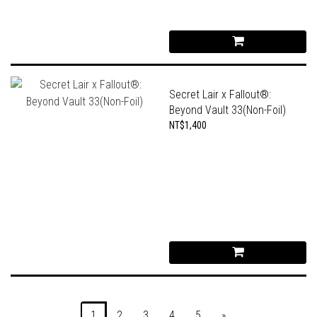
Secret Lair x Fallout®:
Beyond Vault 33(Non-Foil)
NT$1,400
1
2
3
4
5
»