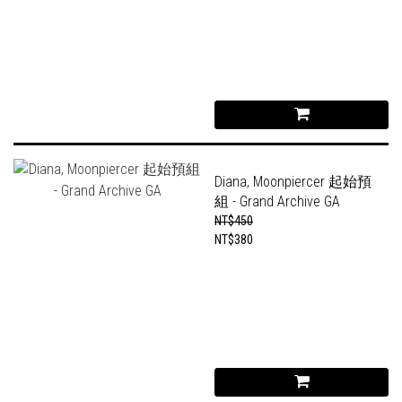
Diana, Moonpiercer 起始預
組 - Grand Archive GA
NT$450
NT$380