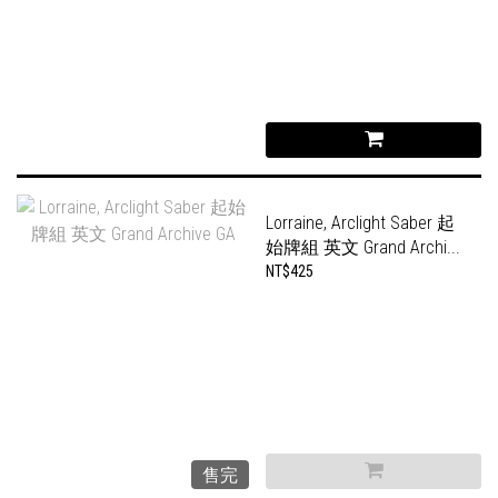
Lorraine, Arclight Saber 起
始牌組 英文 Grand Archi...
NT$425
售完