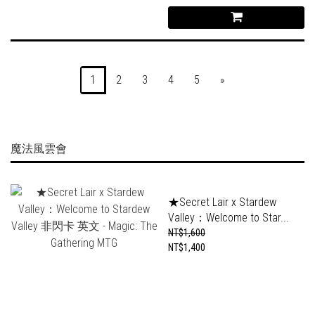
1
2
3
4
5
»
魔法風雲會
★Secret Lair x Stardew
Valley：Welcome to Star...
NT$1,600
NT$1,400