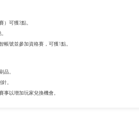
賽）可獲3點。
點。
智帳號並參加資格賽，可獲1點。
刷品。
R別針。
賽事以增加玩家兌換機會。