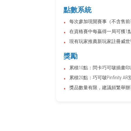
點數系統
•
每次參加現開賽事（不含售前
•
在資格賽中每贏得一局可獲1
•
現有玩家推薦新玩家註冊威世
獎勵
•
累積10點：閃卡巧可啵插畫印
•
累積20點：巧可啵Pinfinity A
•
獎品數量有限，建議頻繁舉辦