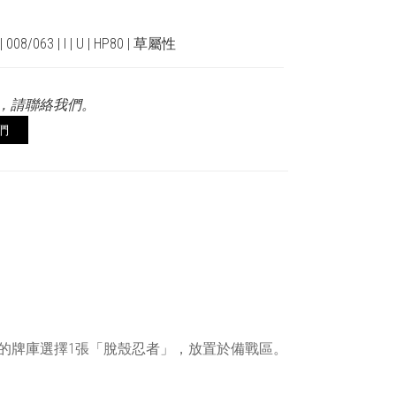
08/063 | I | U | HP80 | 草屬性
，請聯絡我們。
們
的牌庫選擇1張「脫殼忍者」，放置於備戰區。