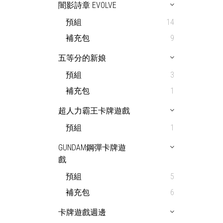
闇影詩章 EVOLVE
預組
14
補充包
9
五等分的新娘
預組
3
補充包
1
超人力霸王卡牌遊戲
預組
1
GUNDAM鋼彈卡牌遊
戲
預組
5
補充包
6
卡牌遊戲週邊