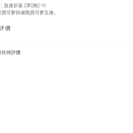
急速折返 ([草][無]) 90
隻寶可夢與備戰寶可夢互換。
評價
有任何評價