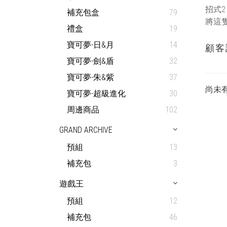
招式2：
補充包盒
79
將這
禮盒
19
寶可夢-日&月
14
顧客
寶可夢-劍&盾
32
寶可夢-朱&紫
37
尚未
寶可夢-超級進化
30
周邊商品
102
GRAND ARCHIVE
預組
13
補充包
3
遊戲王
預組
12
補充包
46