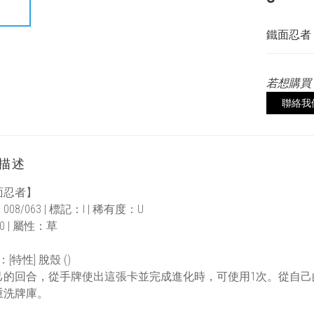
鐵面忍者 | 0
若想購買
聯絡我
描述
面忍者】
08/063 | 標記：I | 稀有度：U
0 | 屬性：草
[特性] 脫殼 ()
己的回合，從手牌使出這張卡並完成進化時，可使用1次。從自己
重洗牌庫。