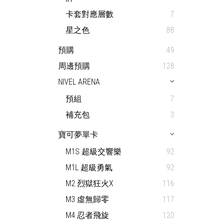
卡套對應層數
7
星之色
88
預購
49
周邊預購
128
NIVEL ARENA
預組
7
補充包
3
寶可夢單卡
M1S 超級交響樂
92
M1L 超級勇氣
92
M2 烈獄狂火X
116
M3 虛無歸零
117
M4 忍者飛旋
120