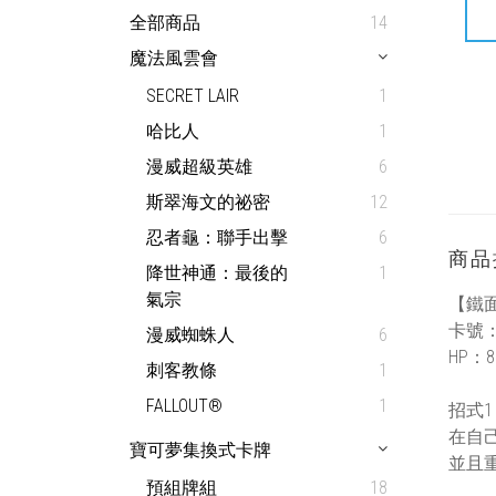
全部商品
14
魔法風雲會
SECRET LAIR
1
哈比人
1
漫威超級英雄
6
斯翠海文的祕密
12
忍者龜：聯手出擊
6
商品
降世神通：最後的
1
氣宗
【鐵
卡號：0
漫威蜘蛛人
6
HP：8
刺客教條
1
FALLOUT®
1
招式1：
在自
寶可夢集換式卡牌
並且
預組牌組
18