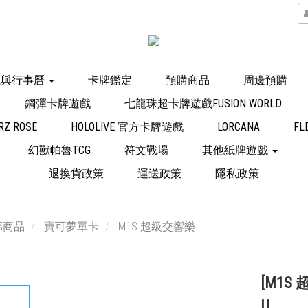
訊與行事曆
卡牌鑑定
預購商品
周邊預購
鋼彈卡牌遊戲
七龍珠超卡牌遊戲FUSION WORLD
Z ROSE
HOLOLIVE 官方卡牌遊戲
LORCANA
FL
幻獸帕魯TCG
符文戰場
其他紙牌遊戲
退換貨政策
運送政策
隱私政策
部商品
寶可夢單卡
M1S 超級交響樂
[M1S 
U