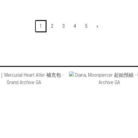
1
2
3
4
5
»
NT$2,800
NT$450
NT$2,400
NT$380