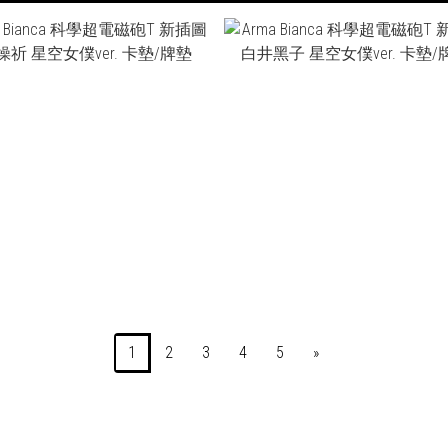
NT$1,110
NT$1,110
1
2
3
4
5
»