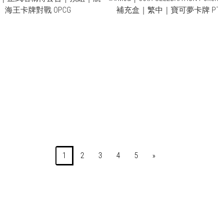
NT$400
NT$1,980
1
2
3
4
5
»