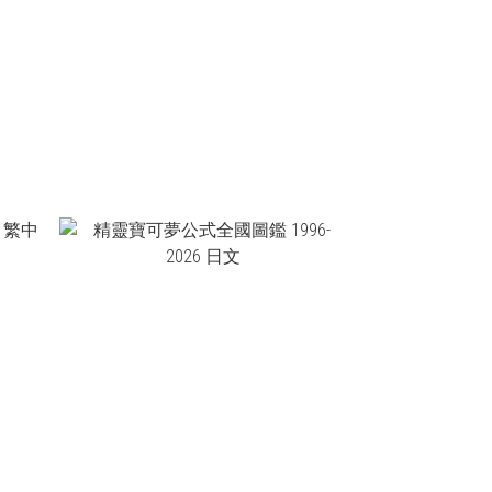
NT$550
NT$863
NT$790