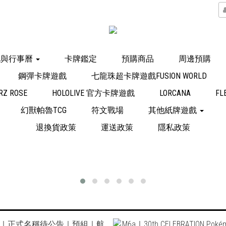
訊與行事曆
卡牌鑑定
預購商品
周邊預購
鋼彈卡牌遊戲
七龍珠超卡牌遊戲FUSION WORLD
Z ROSE
HOLOLIVE 官方卡牌遊戲
LORCANA
FL
幻獸帕魯TCG
符文戰場
其他紙牌遊戲
退換貨政策
運送政策
隱私政策
魔法風雲會・寶可夢・遊戲王・航海王