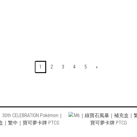
NT$1,780
NT$3,480
1
2
3
4
5
»