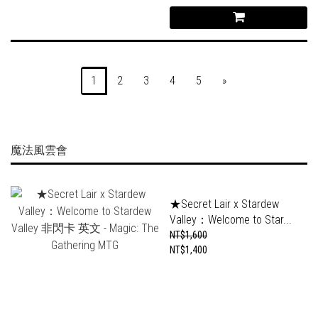
1
2
3
4
5
»
魔法風雲會
★Secret Lair x Stardew
Valley：Welcome to Star...
NT$1,600
NT$1,400