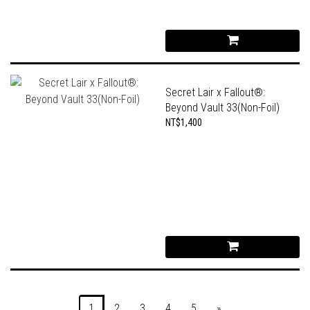
Secret Lair x Fallout®:
Beyond Vault 33(Non-Foil)
NT$1,400
1
2
3
4
5
»