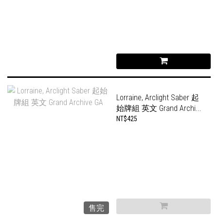
Lorraine, Arclight Saber 起
始牌組 英文 Grand Archi...
NT$425
售完