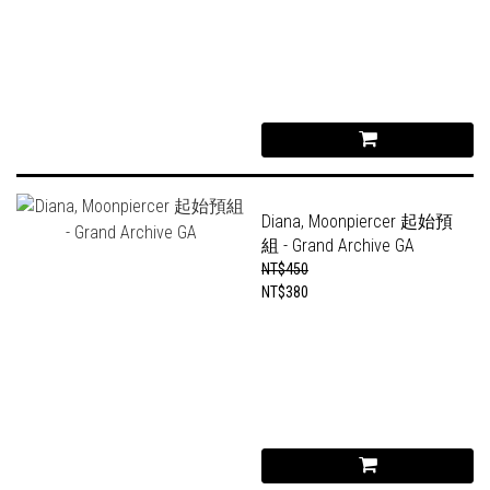
Diana, Moonpiercer 起始預
組 - Grand Archive GA
NT$450
NT$380