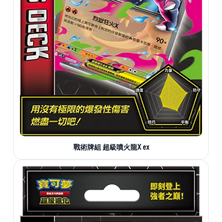
戰術牌組 超級噴火龍X ex