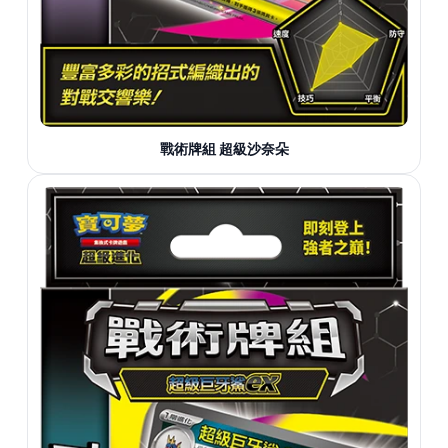
戰術牌組 超級沙奈朵