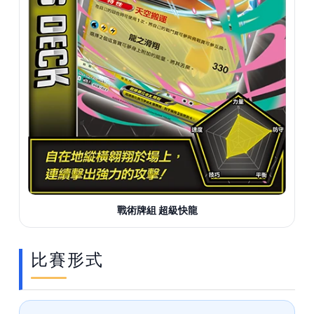
戰術牌組 超級快龍
比賽形式