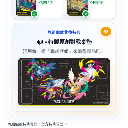
✓
取得 1pt
✓
取得 1pt
牌組點數兌換特典
4pt = 特製原創對戰桌墊
活用每一種「戰術牌組」來贏得贈品吧！
牌組點數特典資訊：
官方特典頁面 ↗