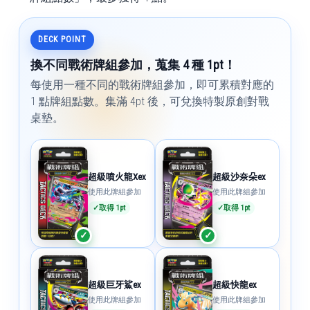
DECK POINT
換不同戰術牌組參加，蒐集 4 種 1pt！
每使用一種不同的戰術牌組參加，即可累積對應的
1 點牌組點數。集滿 4pt 後，可兌換特製原創對戰
桌墊。
超級噴火龍Xex
超級沙奈朵ex
使用此牌組參加
使用此牌組參加
✓
取得 1pt
✓
取得 1pt
超級巨牙鯊ex
超級快龍ex
使用此牌組參加
使用此牌組參加