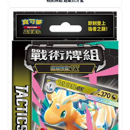
戰術牌組 超級巨牙鯊