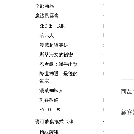
全部商品
14
魔法風雲會
SECRET LAIR
1
哈比人
1
漫威超級英雄
6
斯翠海文的祕密
12
忍者龜：聯手出擊
6
降世神通：最後的
1
氣宗
漫威蜘蛛人
6
商品
刺客教條
1
FALLOUT®
1
顧客
寶可夢集換式卡牌
預組牌組
18