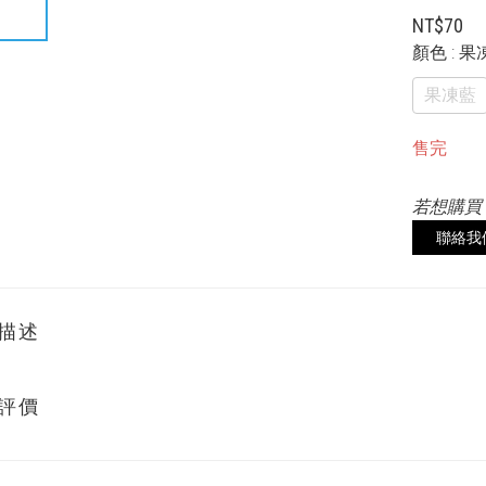
NT$70
顏色
: 
果凍藍
售完
若想購買
聯絡我
描述
評價