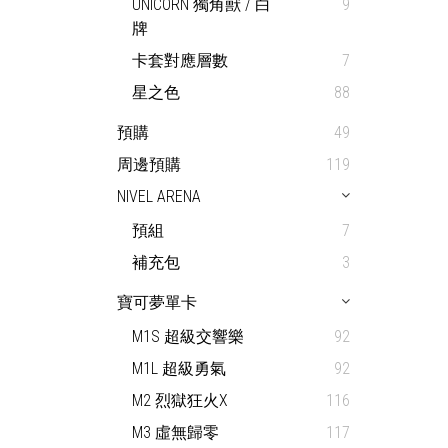
UNICORN 獨角獸 / 白
9
牌
卡套對應層數
7
星之色
88
預購
49
周邊預購
119
NIVEL ARENA
預組
7
補充包
3
寶可夢單卡
M1S 超級交響樂
92
M1L 超級勇氣
92
M2 烈獄狂火X
116
M3 虛無歸零
117