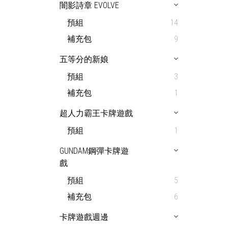
闇影詩章 EVOLVE
預組
14
補充包
9
五等分的新娘
預組
3
補充包
1
超人力霸王卡牌遊戲
預組
1
GUNDAM鋼彈卡牌遊
戲
預組
5
補充包
6
卡牌遊戲週邊