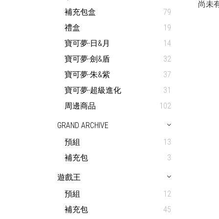
尚未
補充包盒
79
禮盒
19
寶可夢-日&月
14
寶可夢-劍&盾
32
寶可夢-朱&紫
37
寶可夢-超級進化
31
周邊商品
102
GRAND ARCHIVE
預組
13
補充包
3
遊戲王
預組
12
補充包
45