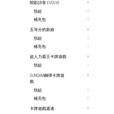
闇影詩章 EVOLVE
預組
14
補充包
9
五等分的新娘
預組
3
補充包
1
超人力霸王卡牌遊戲
預組
1
GUNDAM鋼彈卡牌遊
戲
預組
5
補充包
6
卡牌遊戲週邊