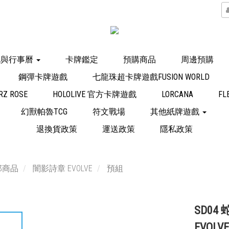
訊與行事曆
卡牌鑑定
預購商品
周邊預購
鋼彈卡牌遊戲
七龍珠超卡牌遊戲FUSION WORLD
Z ROSE
HOLOLIVE 官方卡牌遊戲
LORCANA
FL
幻獸帕魯TCG
符文戰場
其他紙牌遊戲
退換貨政策
運送政策
隱私政策
部商品
闇影詩章 EVOLVE
預組
SD04
EVOLVE