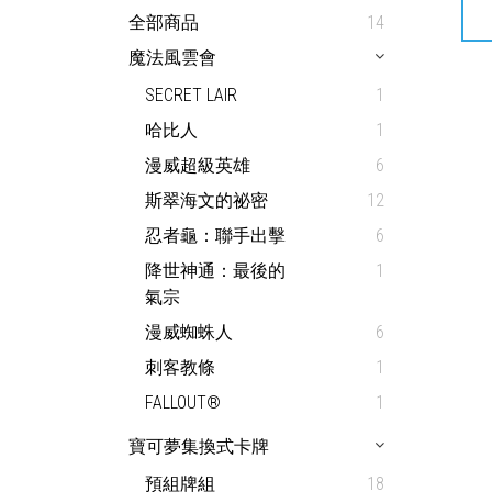
全部商品
14
魔法風雲會
SECRET LAIR
1
哈比人
1
漫威超級英雄
6
斯翠海文的祕密
12
忍者龜：聯手出擊
6
降世神通：最後的
1
氣宗
漫威蜘蛛人
6
刺客教條
1
FALLOUT®
1
寶可夢集換式卡牌
預組牌組
18