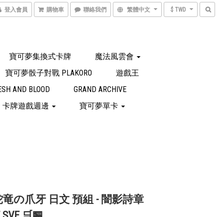
登入會員
購物車
聯絡我們
繁體中文
$ TWD
寶可夢集換式卡牌
魔法風雲會
寶可夢骰子對戰 PLAKORO
遊戲王
ESH AND BLOOD
GRAND ARCHIVE
卡牌遊戲週邊
寶可夢單卡
 蛇竜の爪牙 日文 預組 - 闇影詩章
 SVE 🛒🏪