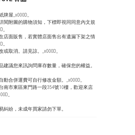
牌屋_x000D_
詳閱附圖的購物須知，下標即視同同意內文規
D_
在店面販售，若實體店面售出有遺漏下架之情
D_
或取消。請見諒。_x000D_
_
品建議您來訊詢問庫存數量，確保您的權益。
自動合併運費可自行修改金額。_x000D_
台南市東區東門路一段354號10樓，歡迎來店
00D_
_
易糾紛，未成年買家請勿下單。