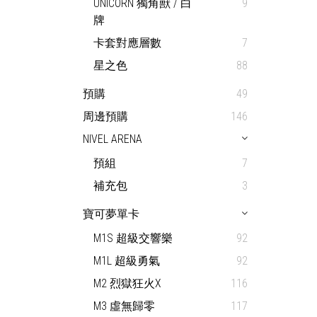
UNICORN 獨角獸 / 白
9
牌
卡套對應層數
7
星之色
88
預購
49
周邊預購
146
NIVEL ARENA
預組
7
補充包
3
寶可夢單卡
M1S 超級交響樂
92
M1L 超級勇氣
92
M2 烈獄狂火X
116
M3 虛無歸零
117