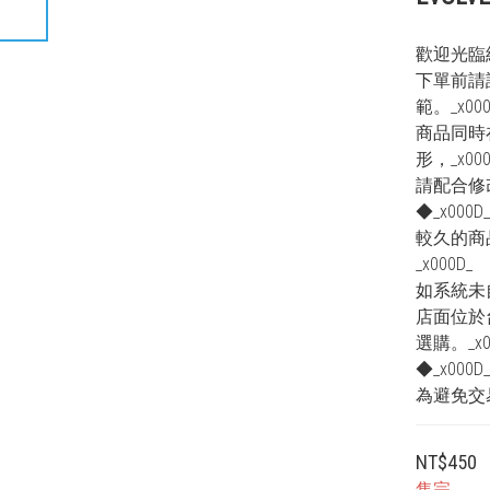
歡迎光臨紙
下單前請
範。_x000
商品同時
形，_x000
請配合修改
◆_x000D
較久的商
_x000D_
如系統未
店面位於
選購。_x0
◆_x000D
為避免交
NT$450
售完