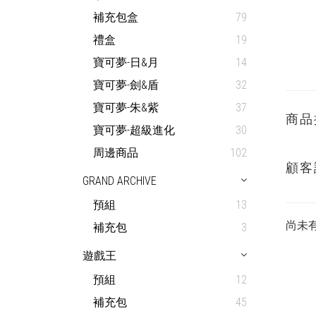
補充包盒
79
禮盒
19
寶可夢-日&月
14
寶可夢-劍&盾
32
寶可夢-朱&紫
37
商品
寶可夢-超級進化
30
周邊商品
102
顧客
GRAND ARCHIVE
預組
13
尚未
補充包
3
遊戲王
預組
12
補充包
45