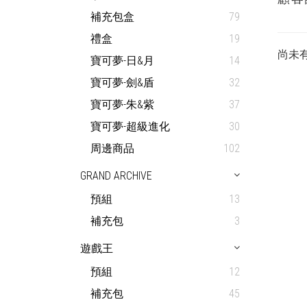
補充包盒
79
禮盒
19
尚未
寶可夢-日&月
14
寶可夢-劍&盾
32
寶可夢-朱&紫
37
寶可夢-超級進化
30
周邊商品
102
GRAND ARCHIVE
預組
13
補充包
3
遊戲王
預組
12
補充包
45