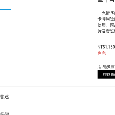
「火箭隊的
卡牌周邊
使用。商
片及實際
NT$1,18
售完
若想購買
聯絡我
描述
評價