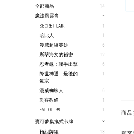
全部商品
14
魔法風雲會
SECRET LAIR
1
哈比人
1
漫威超級英雄
6
斯翠海文的祕密
12
忍者龜：聯手出擊
6
降世神通：最後的
1
氣宗
漫威蜘蛛人
6
刺客教條
1
FALLOUT®
1
商品
寶可夢集換式卡牌
預組牌組
18
顧客