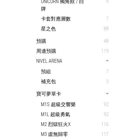
UNICORN 獨角獸 / 白
9
牌
卡套對應層數
7
星之色
88
預購
48
周邊預購
119
NIVEL ARENA
預組
7
補充包
3
寶可夢單卡
M1S 超級交響樂
92
M1L 超級勇氣
92
M2 烈獄狂火X
116
M3 虛無歸零
117