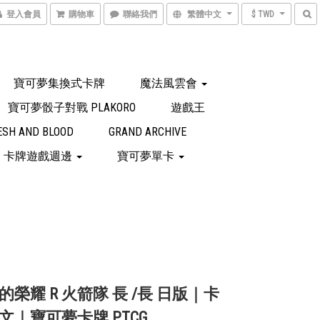
登入會員
購物車
聯絡我們
繁體中文
$ TWD
寶可夢集換式卡牌
魔法風雲會
寶可夢骰子對戰 PLAKORO
遊戲王
ESH AND BLOOD
GRAND ARCHIVE
卡牌遊戲週邊
寶可夢單卡
的榮耀 R 火箭隊 長 /長 日版｜卡
文｜寶可夢卡牌 PTCG