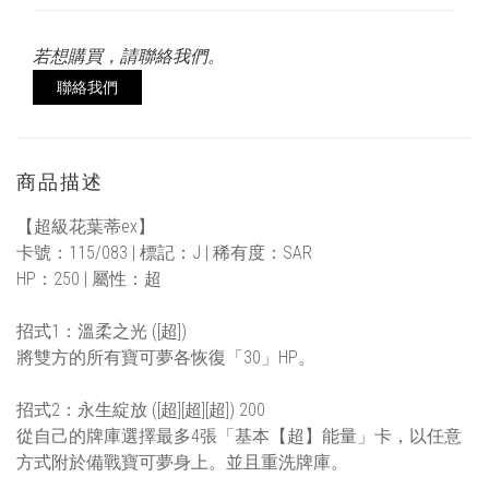
若想購買，請聯絡我們。
聯絡我們
商品描述
【超級花葉蒂ex】
卡號：115/083 | 標記：J | 稀有度：SAR
HP：250 | 屬性：超
招式1：溫柔之光 ([超])
將雙方的所有寶可夢各恢復「30」HP。
招式2：永生綻放 ([超][超][超]) 200
從自己的牌庫選擇最多4張「基本【超】能量」卡，以任意
方式附於備戰寶可夢身上。並且重洗牌庫。